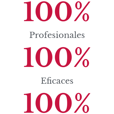
100
%
Profesionales
100
%
Eficaces
100
%