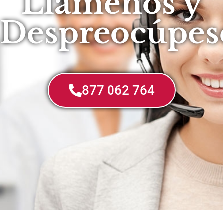
Llámenos y
Despreocúpes
877 062 764